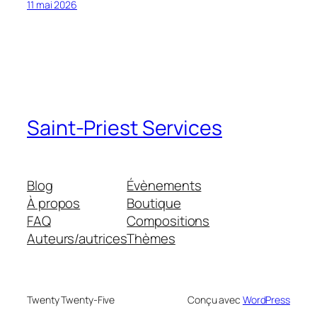
11 mai 2026
Saint-Priest Services
Blog
Évènements
À propos
Boutique
FAQ
Compositions
Auteurs/autrices
Thèmes
Twenty Twenty-Five
Conçu avec
WordPress