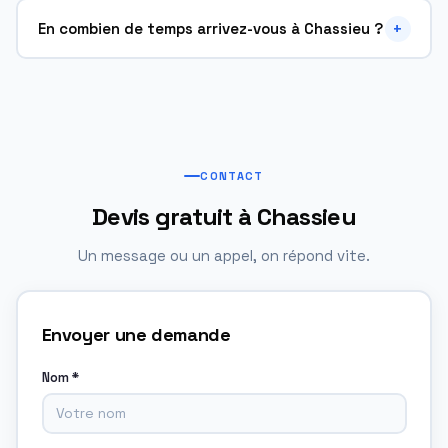
Oui, disponible 24h/24, 7j/7 à Chassieu (69680), y compris
+
En combien de temps arrivez-vous à Chassieu ?
nuits, week-ends et jours fériés. Appelez le 04 28 38 73 77.
Moins de 30 minutes depuis Saint-Priest. Appelez le 04 28
38 73 77 pour une réponse immédiate.
CONTACT
Devis gratuit à Chassieu
Un message ou un appel, on répond vite.
Envoyer une demande
Nom *