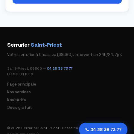
Serrurier
Saint-Priest
Votre serrurier à Chassieu (69680). Intervention 24h/24, 7j/7.
Saint-Priest, 69800 —
04 28 38 73 77
LIENS UTILES
Page principale
Nos services
Nos tarifs
Devis gratuit
© 2025 Serrurier Saint-Priest · Chassieu (69680) · 24h/24 7j/7
📞 04 28 38 73 77
saintp-services.fr