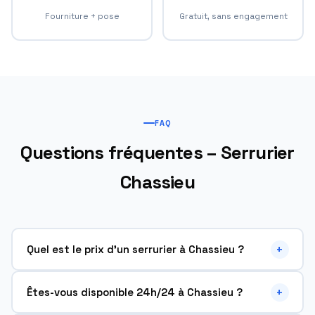
Fourniture + pose
Gratuit, sans engagement
FAQ
Questions fréquentes – Serrurier
Chassieu
+
Quel est le prix d'un serrurier à Chassieu ?
À Chassieu (69680), ouverture de porte à partir de 69€.
+
Êtes-vous disponible 24h/24 à Chassieu ?
Changement de cylindre A2P à partir de 89€. Devis gratuit
avant toute intervention.