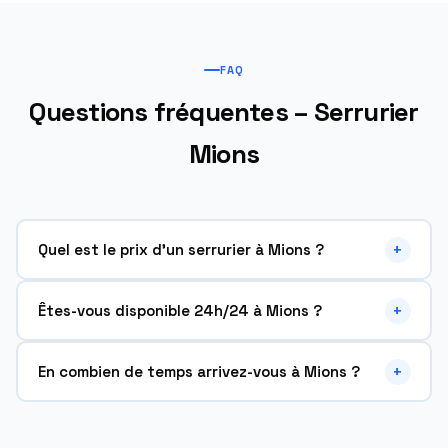
FAQ
Questions fréquentes – Serrurier
Mions
+
Quel est le prix d'un serrurier à Mions ?
À Mions (69780), ouverture de porte à partir de 69€.
+
Êtes-vous disponible 24h/24 à Mions ?
Changement de cylindre A2P à partir de 89€. Devis gratuit
avant toute intervention.
Oui, disponible 24h/24, 7j/7 à Mions (69780), y compris nuits,
+
En combien de temps arrivez-vous à Mions ?
week-ends et jours fériés. Appelez le 04 28 38 73 77.
Moins de 30 minutes depuis Saint-Priest. Appelez le 04 28
38 73 77 pour une réponse immédiate.