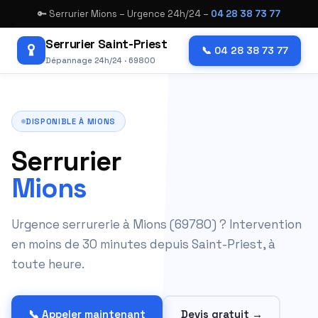
🔑 Serrurier Mions – Urgence 24h/24 –
04 28 38 73 77
Serrurier Saint-Priest
📞 04 28 38 73 77
Dépannage 24h/24 · 69800
DISPONIBLE À MIONS
Serrurier
Mions
Urgence serrurerie à Mions (69780) ? Intervention
en moins de 30 minutes depuis Saint-Priest, à
toute heure.
📞 Appeler maintenant
Devis gratuit →